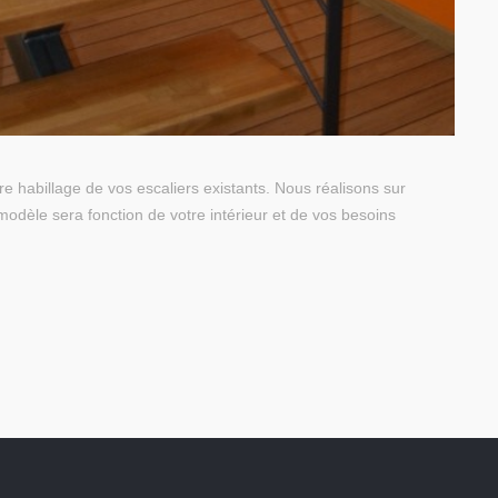
e habillage de vos escaliers existants. Nous réalisons sur
odèle sera fonction de votre intérieur et de vos besoins
égales