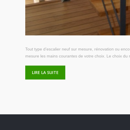
Tout type d’escalier neuf sur mesure, rénovation ou encor
mesure les mains courantes de votre choix. Le choix du m
LIRE LA SUITE
MENUISERIE NICOLAS VERNET
© 2026
|
Mentions L